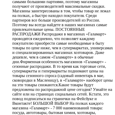
самыми большими партиями, поэтому магазины
получают от производителей максимальные скидки.
Магазины заинтересованы в том, чтобы товар не лежал
на полках, а быстро находил покупателя. Среди
партнеров все больше производителей из России.
Поэтому вы всегда найдете в наших магазинах самые
привлекательные цены. ПОСТОЯННЫЕ
РАСПРОДАЖИ Распродажи в магазинах «Галамарт»
проводятся ежедневно, что позволяет каждому
покупателю приобрести самые необходимые в быту
товары по цене ниже, чем в супермаркетах, универсамах
и специализированных магазинах хозтоваров. Даже
дешевле, чем в самом «Галамарте» в обычные
дни.Фирменная особенность магазинов «Галамарт» -
сезонные распродажи. В то время как торговые сети,
супермаркеты и гипермаркеты поднимают цены на
товары сезонного спроса (садовый инвентарь в мае,
сковородки в Масленицу), в «Галамарте» наоборот цены
на эти товары снижаются.Какие товары будут
предложены по распродажной цене сегодня? Узнайте на
сайте или на страницах социальных сетей. Кстати, это
повод подписаться на странички на Фейсбуке и
Вконтакте! БОЛЬШОЙ ВЫБОР На полках каждого
магазина «Галамарт» - 7 000 наименований товара:
посуда, автотовары, бытовая химия, хозтовары,