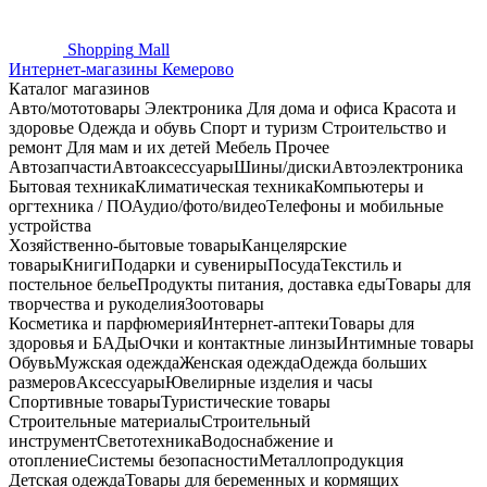
Shopping
Mall
Интернет-магазины Кемерово
Каталог магазинов
Авто/мототовары
Электроника
Для дома и офиса
Красота и
здоровье
Одежда и обувь
Спорт и туризм
Строительство и
ремонт
Для мам и их детей
Мебель
Прочее
Автозапчасти
Автоаксессуары
Шины/диски
Автоэлектроника
Бытовая техника
Климатическая техника
Компьютеры и
оргтехника / ПО
Аудио/фото/видео
Телефоны и мобильные
устройства
Хозяйственно-бытовые товары
Канцелярские
товары
Книги
Подарки и сувениры
Посуда
Текстиль и
постельное белье
Продукты питания, доставка еды
Товары для
творчества и рукоделия
Зоотовары
Косметика и парфюмерия
Интернет-аптеки
Товары для
здоровья и БАДы
Очки и контактные линзы
Интимные товары
Обувь
Мужская одежда
Женская одежда
Одежда больших
размеров
Аксессуары
Ювелирные изделия и часы
Спортивные товары
Туристические товары
Строительные материалы
Строительный
инструмент
Светотехника
Водоснабжение и
отопление
Системы безопасности
Металлопродукция
Детская одежда
Товары для беременных и кормящих