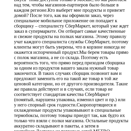
над тем, чтобы магазинов-партнеров было больше в
каждом регионе.Кто выберет мне продукты и привезет
домой? После того, как вы оформили заказ, через
специальное мобильное приложение он попадает к
сборщику – специалисту СберМаркет, который уже ждет
заказ в супермаркете. Он отбирает самые качественные
и свежие продукты на полках магазина. Этому правилу
учат каждого специалиста службы СберМаркет, поэтому
клиенты могут быть уверены, что в корзине никогда не
окажется испорченный продукт.Мы берем товары прямо
с полок магазина, а не со склада. Поэтому есть
вероятность того, что прямо перед приходом сборщика
за одним из продуктов вашего заказа нужный товар
закончится. В таких случаях сборщик позвонит вам и
предложит заменить его на такой же товар в той же
ценовой категории, но от другого производителя. Такие
же правила действуют и в случаях, если товар не
соответствует стандартам качества СберМаркет
(помятый, нарушена упаковка, изменил цвет и пр.) или
у него спорный срок годности.Скоропортящиеся и
охлажденные продукты упаковывают в специальные
термобоксы, поэтому товары приедут так, как будто их
только что взяли с полки магазина. Остальные продукты
аккуратно складывают в пакеты, а затем в