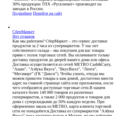
30% продукции ТПХ «Русклимат» производит на
заводах в России.
Подробнее
Перейти
на сайт
СберМаркет
Нет отзывов
Как мы работаем? СберМаркет – это cервис доставки
продуктов за 2 часа из супермаркетов. У нас нет
собственного склада – мы покупаем для вас товары
прямо с полок торговых сетей. Вы оплачиваете только
доставку продуктов до дверей вашего дома или офиса.
Доставка осуществляется из сетей METRO Cash&Carry,
"Ашан", "Азбука Вкуса", "ВкусВилл", "Лента",
“Мегамарт” (ГК “Дикси”). Чтобы узнать, откуда мы
можем привезти товары к вам домой, достаточно ввести
адрес на главной странице сайта или приложения, после
чего отобразятся доступные торговые сети.В нашем
каталоге более 140 000 товаров из различных
гипермаркетов, а также 2 000 продуктов и товаров для
дома с суперскидками до 50% каждую неделю. При
оформлении заказа из METRO, карта клиента торговой
сети не понадобится.Доставка из супермаркетов "Азбука
Вкуса" пока доступна только в Москве, но мы работаем