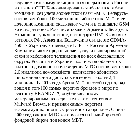
ведущим телекоммуникационным оператором в России
и странах СНГ. Консолидированная абонентская база
компании, без учета абонентской базы «МТС Беларусь»,
составляет более 100 миллионов абонентов. МТС и ее
дочерние компании оказывают услуги в стандарте GSM
во всех регионах России, а также в Армении, Беларуси,
Украине и Туркменистане; в стандарте UMTS - во всех
регионах РФ, Армении, Беларуси; в стандарте CDMA-
450 - в Украине, в стандарте LTE – в России и Армении.
Компания также предоставляет услуги фиксированной
связи и кабельного телевидения во всех федеральных
округах России и в Украине - количество абонентов
платного домашнего телевидения МТС составляет около
2,6 миллиона домохозяйств, количество абонентов
широкополосного доступа в интернет – более 2,4
миллиона. В 2013 году бренд МТС шестой год подряд
вошел в топ-100 самых дорогих брендов в мире по
рейтингу BRANDZ™, опубликованному
международным исследовательским агентством
Millward Brown, и признан самым дорогим
телекоммуникационным российским брендом. С июня
2000 года акции МТС котируются на Нью-йоркской
фондовой бирже под кодом MBT.