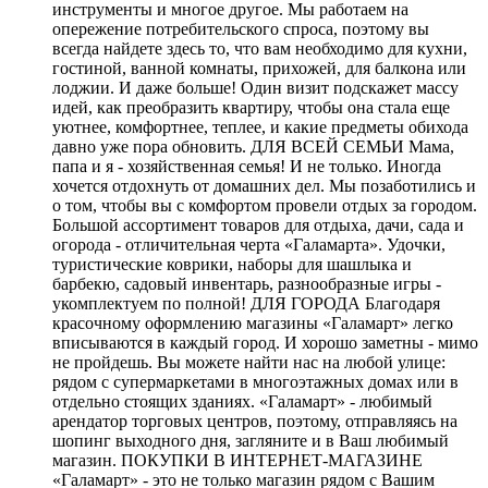
инструменты и многое другое. Мы работаем на
опережение потребительского спроса, поэтому вы
всегда найдете здесь то, что вам необходимо для кухни,
гостиной, ванной комнаты, прихожей, для балкона или
лоджии. И даже больше! Один визит подскажет массу
идей, как преобразить квартиру, чтобы она стала еще
уютнее, комфортнее, теплее, и какие предметы обихода
давно уже пора обновить. ДЛЯ ВСЕЙ СЕМЬИ Мама,
папа и я - хозяйственная семья! И не только. Иногда
хочется отдохнуть от домашних дел. Мы позаботились и
о том, чтобы вы с комфортом провели отдых за городом.
Большой ассортимент товаров для отдыха, дачи, сада и
огорода - отличительная черта «Галамарта». Удочки,
туристические коврики, наборы для шашлыка и
барбекю, садовый инвентарь, разнообразные игры -
укомплектуем по полной! ДЛЯ ГОРОДА Благодаря
красочному оформлению магазины «Галамарт» легко
вписываются в каждый город. И хорошо заметны - мимо
не пройдешь. Вы можете найти нас на любой улице:
рядом с супермаркетами в многоэтажных домах или в
отдельно стоящих зданиях. «Галамарт» - любимый
арендатор торговых центров, поэтому, отправляясь на
шопинг выходного дня, загляните и в Ваш любимый
магазин. ПОКУПКИ В ИНТЕРНЕТ-МАГАЗИНЕ
«Галамарт» - это не только магазин рядом с Вашим