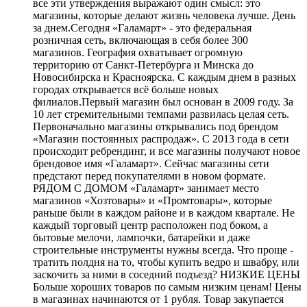
все эти утверждения выражают один смысл: это
магазины, которые делают жизнь человека лучше. День
за днем.Сегодня «Галамарт» - это федеральная
розничная сеть, включающая в себя более 300
магазинов. География охватывает огромную
территорию от Санкт-Петербурга и Минска до
Новосибирска и Красноярска. С каждым днем в разных
городах открывается всё больше новых
филиалов.Первый магазин был основан в 2009 году. За
10 лет стремительными темпами развилась целая сеть.
Первоначально магазины открывались под брендом
«Магазин постоянных распродаж». С 2013 года в сети
происходит ребрендинг, и все магазины получают новое
брендовое имя «Галамарт». Сейчас магазины сети
предстают перед покупателями в новом формате.
РЯДОМ С ДОМОМ «Галамарт» занимает место
магазинов «Хозтовары» и «Промтовары», которые
раньше были в каждом районе и в каждом квартале. Не
каждый торговый центр расположен под боком, а
бытовые мелочи, лампочки, батарейки и даже
строительные инструменты нужны всегда. Что проще -
тратить полдня на то, чтобы купить ведро и швабру, или
заскочить за ними в соседний подъезд? НИЗКИЕ ЦЕНЫ
Больше хороших товаров по самым низким ценам! Цены
в магазинах начинаются от 1 рубля. Товар закупается