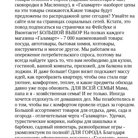
сковородки в Масленицу), в «Галамарте» наоборот цены
на эти товары снижаются.Какие товары будут
предложены по распродажной цене сегодня? Узнайте на
сайте или на страницах социальных сетей. Кстати, это
повод подписаться на странички на Фейсбуке и
Вконтакте! БОЛЬШОЙ ВЫБОР На полках каждого
магазина «Галамарт» - 7 000 наименований товара:
посуда, автотовары, бытовая химия, хозтовары,
инструменты и многое другое. Мы работаем на
опережение потребительского спроса, поэтому вы
всегда найдете здесь то, что вам необходимо для кухни,
гостиной, ванной комнаты, прихожей, для балкона или
лоджии. И даже больше! Один визит подскажет массу
идей, как преобразить квартиру, чтобы она стала еще
уютнее, комфортнее, теплее, и какие предметы обихода
давно уже пора обновить. ДЛЯ ВСЕЙ СЕМЬИ Мама,
папа и я - хозяйственная семья! И не только. Иногда
хочется отдохнуть от домашних дел. Мы позаботились и
о том, чтобы вы с комфортом провели отдых за городом.
Большой ассортимент товаров для отдыха, дачи, сада и
огорода - отличительная черта «Галамарта». Удочки,
туристические коврики, наборы для шашлыка и
барбекю, садовый инвентарь, разнообразные игры -
укомплектуем по полной! ДЛЯ ГОРОДА Благодаря
красочному оформлению магазины «Галамарт» легко