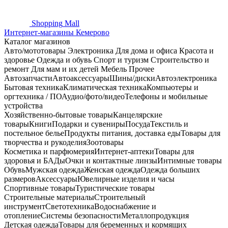
Shopping
Mall
Интернет-магазины Кемерово
Каталог магазинов
Авто/мототовары
Электроника
Для дома и офиса
Красота и
здоровье
Одежда и обувь
Спорт и туризм
Строительство и
ремонт
Для мам и их детей
Мебель
Прочее
Автозапчасти
Автоаксессуары
Шины/диски
Автоэлектроника
Бытовая техника
Климатическая техника
Компьютеры и
оргтехника / ПО
Аудио/фото/видео
Телефоны и мобильные
устройства
Хозяйственно-бытовые товары
Канцелярские
товары
Книги
Подарки и сувениры
Посуда
Текстиль и
постельное белье
Продукты питания, доставка еды
Товары для
творчества и рукоделия
Зоотовары
Косметика и парфюмерия
Интернет-аптеки
Товары для
здоровья и БАДы
Очки и контактные линзы
Интимные товары
Обувь
Мужская одежда
Женская одежда
Одежда больших
размеров
Аксессуары
Ювелирные изделия и часы
Спортивные товары
Туристические товары
Строительные материалы
Строительный
инструмент
Светотехника
Водоснабжение и
отопление
Системы безопасности
Металлопродукция
Детская одежда
Товары для беременных и кормящих