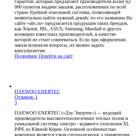
гарантий, которые предлагают производители.Более 62
000 пунктов выдачи заказов, расположенных по всей
стране.Удобной поисковой системы, позволяющей
моментально найти нужный девайс по его названию.На
сайте «abc.ru» предлагается продукция таких брендов,
как Xiaomi, JBL, ASUS, Samsung, Marshall и других
всемирно известных производителей, в качестве
которой не стоит сомневаться. Если при оформлении
заказа возникли вопросы, их можно задать
консультантам.
Подробнее
Перейти
на сайт
DAEWOO ENERTEC
Отзывов: 1
5
DAEWOO ENERTEC («Дэу Энертек») — ведущий
производитель высокотехнологичных теплых полов и
уникальной системы электро - водяного отопления XL
PIPE из Южной Кореи. Основной особенностью
компании является узкая специализация, а применение