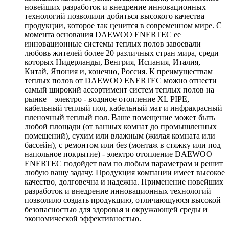
новейших разработок и внедрение инновационных
технологий позволили добиться высокого качества
продукции, которое так ценится в современном мире. С
момента основания DAEWOO ENERTEC ее
инновационные системы теплых полов завоевали
любовь жителей более 20 различных стран мира, среди
которых Нидерланды, Венгрия, Испания, Италия,
Китай, Япония и, конечно, Россия. К преимуществам
теплых полов от DAEWOO ENERTEC можно отнести
самый широкий ассортимент систем теплых полов на
рынке – электро - водяное отопление XL PIPE,
кабельный теплый пол, кабельный мат и инфракрасный
пленочный теплый пол. Ваше помещение может быть
любой площади (от ванных комнат до промышленных
помещений), сухим или влажным (жилая комната или
бассейн), с ремонтом или без (монтаж в стяжку или под
напольное покрытие) - электро отопление DAEWOO
ENERTEC подойдет вам по любым параметрам и решит
любую вашу задачу. Продукция компании имеет высокое
качество, долговечна и надежна. Применение новейших
разработок и внедрение инновационных технологий
позволило создать продукцию, отличающуюся высокой
безопасностью для здоровья и окружающей среды и
экономической эффективностью.