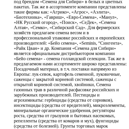
под брендом «Семена для Сибири» в белых и цветных
пакетах. Так же в ассортименте компании представлены
такие фирмы как: «Агрико», «Агрос», «Аэлита»,
«Биотехника», «Гавриш», «Евро-Семена», «Манул»,
«НК Русский огород», «Поиск», «СеДек», «Семена
Алтая», «Семко», «Сибирский Сад». Для фермерских
хозяйств предлагаем семена весом и в
профессиональной упаковке российских и европейских
производителей: «Бейо семена», «Seminis, “Сингента»,
«Райк Цван» и др. Компания «Семена для Сибири»
является официальным дистрибьютором компании
«Бейо семена» - семена голландской селекции. Так же в
предлагаемом нами ассортименте широко представлены:
Посадочный материал, в т.ч. поставки напрямую из
Европы: лук-севок, картофель семенной, луковичные,
саженцы с закрытой корневой системой, саженцы с
открытой корневой системой, хвойники, Семена
газонных трав в различной расфасовке российских и
зарубежных производителей. Пестициды и
агрохимикаты: гербициды (средства от сорняков),
инсектициды (средства от вредителей), микроэлементы,
минеральные органические удобрения, регуляторы
роста, средства от грызунов и бытовых насекомых,
репелленты (средства от комаров и мух), фунгициды
(средства от болезней). Грунты торговых марок