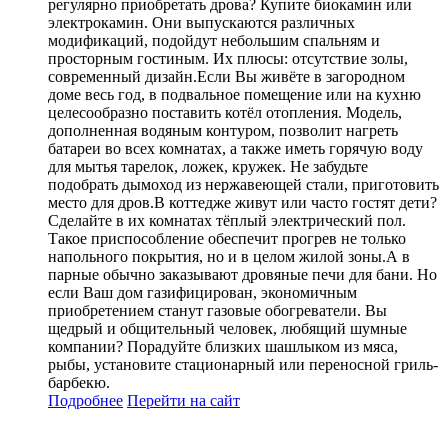
регулярно приобретать дрова? Купите биокамин или
электрокамин. Они выпускаются различных
модификаций, подойдут небольшим спальням и
просторным гостиным. Их плюсы: отсутствие золы,
современный дизайн.Если Вы живёте в загородном
доме весь год, в подвальное помещение или на кухню
целесообразно поставить котёл отопления. Модель,
дополненная водяным контуром, позволит нагреть
батареи во всех комнатах, а также иметь горячую воду
для мытья тарелок, ложек, кружек. Не забудьте
подобрать дымоход из нержавеющей стали, приготовить
место для дров.В коттедже живут или часто гостят дети?
Сделайте в их комнатах тёплый электрический пол.
Такое приспособление обеспечит прогрев не только
напольного покрытия, но и в целом жилой зоны.А в
парные обычно заказывают дровяные печи для бани. Но
если Ваш дом газифицирован, экономичным
приобретением станут газовые обогреватели. Вы
щедрый и общительный человек, любящий шумные
компании? Порадуйте близких шашлыком из мяса,
рыбы, установите стационарный или переносной гриль-
барбекю.
Подробнее
Перейти
на сайт