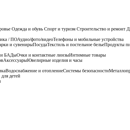
ровье
Одежда и обувь
Спорт и туризм
Строительство и ремонт
Д
ика / ПО
Аудио/фото/видео
Телефоны и мобильные устройства
арки и сувениры
Посуда
Текстиль и постельное белье
Продукты пи
я и БАДы
Очки и контактные линзы
Интимные товары
ов
Аксессуары
Ювелирные изделия и часы
ика
Водоснабжение и отопление
Системы безопасности
Металлоп
 для детей
и