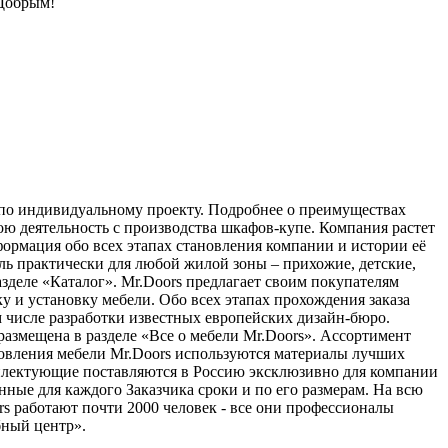
 Добрым!
а по индивидуальному проекту. Подробнее о преимуществах
ою деятельность с производства шкафов-купе. Компания растет
ормация обо всех этапах становления компании и истории её
ль практически для любой жилой зоны – прихожие, детские,
зделе «Каталог». Mr.Doors предлагает своим покупателям
у и установку мебели. Обо всех этапах прохождения заказа
м числе разработки известных европейских дизайн-бюро.
размещена в разделе «Все о мебели Mr.Doors». Ассортимент
товления мебели Mr.Doors используются материалы лучших
плектующие поставляются в Россию эксклюзивно для компании
ные для каждого Заказчика сроки и по его размерам. На всю
rs работают почти 2000 человек - все они профессионалы
бный центр».