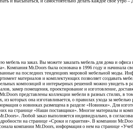
пать и высыпаться, и самостоятельно делать каждое своё утро –
ю мебель на заказ. Вы можете заказать мебель для дома и офис
а». Компания Mr.Doors была основана в 1996 году и начинала св
ованные на последних тенденциях мировой мебельной моды. Инф
ртимент материалов и комплектующих позволяет создавать мебе
бельных композиций и интерьерных решений можно увидеть в ра
лов, замер помещения, проектирование и изготовление, доставк
 Mr.Doors представлены коллекции мебели в разных стилях, в то
 из которых она изготавливается, о правилах ухода за мебелью 
нформация о новинках размещена в разделе «Новинки». Для изго
них на странице «Наши поставщики». Многие материалы и ком
r.Doors». Любой заказ выполняется индивидуально, в согласован
одробности на странице «Сроки и гарантия». В компании Mr.Doo
сонала компании Mr.Doors, информация о нем на странице «Уче