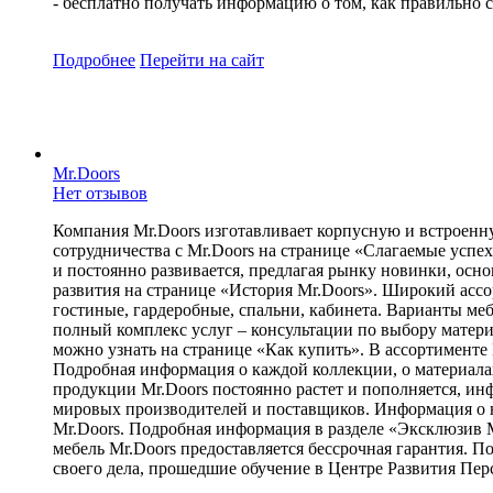
- бесплатно получать информацию о том, как правильно с
Подробнее
Перейти
на сайт
Mr.Doors
Нет отзывов
Компания Mr.Doors изготавливает корпусную и встроенну
сотрудничества с Mr.Doors на странице «Слагаемые успех
и постоянно развивается, предлагая рынку новинки, осн
развития на странице «История Mr.Doors». Широкий ассо
гостиные, гардеробные, спальни, кабинета. Варианты ме
полный комплекс услуг – консультации по выбору материа
можно узнать на странице «Как купить». В ассортименте
Подробная информация о каждой коллекции, о материалах,
продукции Mr.Doors постоянно растет и пополняется, и
мировых производителей и поставщиков. Информация о 
Mr.Doors. Подробная информация в разделе «Эксклюзив M
мебель Mr.Doors предоставляется бессрочная гарантия. П
своего дела, прошедшие обучение в Центре Развития Пер