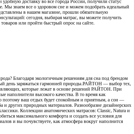
и удобную доставку во все города России, получили статус
е. Мы знаем все о здоровом сне и можем подобрать идеальный
редставлены в нашем магазине, прошли обязательную
сультаций: сегодня, выбирая матрас, вы можете получить
товаров или пройти быстрый опрос на сайте.
ирода? Благодаря экологичным решениям для сна под брендом
дый день заряжаться гармонией природы.РАЙТОН — выбор тех,
оставляющих, которые лежат в основе решений РАЙТОН. При
ые наполнители высокого качества. В то время как
о поэтому ваш отдых будет спокойным и приятным, а сон —
уба и других природных материалов. Разнообразие дизайнерских
ассики. Коллекции анатомических матрасов: Classic, Natura и
добиться максимального комфорта и создать все условия для
алов и вы почувствуете, как атмосфера вокруг наполнится