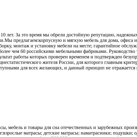
0 лет. За это время мы обрели достойную репутацию, надежных
.Мы предлагаем:корпусную и мягкую мебель для дома, офиса и д
орку, монтаж и установку мебели на месте; гарантийное обслу
более чем 60 российскими мебельными фабриками. Руководство т
зультат работы которых проверен временем и подтвержден безу
еднестатистического жителя России, для которого главным крит
оступными для всех желающих, и данный принцип не отражается н
сы, мебель и товары для сна отечественных и зарубежных произ
:взрослые матрасы; детские матрасы; наматрасники; подушки; од