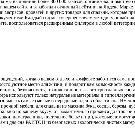
боты мы выполнили более 300 000 заказов, организовали быструю 
а нашем сайте и заработали отличный рейтинг на Яндекс Маркет
и матрасов, кроватей и других товаров для спальни, которые п
кументами.Каждый год мы совершенствуем методику онлайн-кон
ате, воспользоваться расширенным фильтром в любой категории 
ощущений, когда о вашем отдыхе и комфорте заботится сама пр
росто уютное место для жизни, и подарит вам возможность каж
огичность, безопасность, технологичность — вот три главных с
тера используют только натуральные материалы и гипоаллергенн
изовывать самые смелые и передовые идеи в области сна. Именн
прочной мебели для спальни из массива бука, сосны, березы, д
альню по вашему вкусу: от романтичного прованса до строгой кл
ушки, наматрасники, постельное белье и пр.), которые помогут 
ами для сна РАЙТОН из безопасных экологически чистых матери