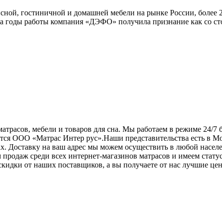
ной, гостиничной и домашней мебели на рынке России, более 20
За годы работы компания «ДЭФО» получила признание как со ст
трасов, мебели и товаров для сна. Мы работаем в режиме 24/7 б
ся ООО «Матрас Интер рус».Наши представительства есть в Мос
ах. Доставку на ваш адрес мы можем осуществить в любой насе
 продаж среди всех интернет-магазинов матрасов и имеем стату
кидки от наших поставщиков, а вы получаете от нас лучшие це