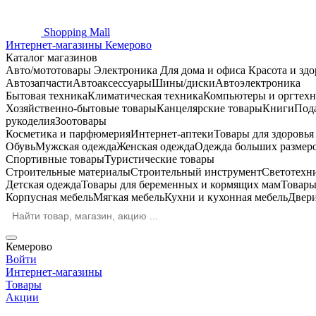
Shopping
Mall
Интернет-магазины Кемерово
Каталог магазинов
Авто/мототовары
Электроника
Для дома и офиса
Красота и здо
Автозапчасти
Автоаксессуары
Шины/диски
Автоэлектроника
Бытовая техника
Климатическая техника
Компьютеры и оргтехн
Хозяйственно-бытовые товары
Канцелярские товары
Книги
Под
рукоделия
Зоотовары
Косметика и парфюмерия
Интернет-аптеки
Товары для здоровь
Обувь
Мужская одежда
Женская одежда
Одежда больших размер
Спортивные товары
Туристические товары
Строительные материалы
Строительный инструмент
Светотехн
Детская одежда
Товары для беременных и кормящих мам
Товары
Корпусная мебель
Мягкая мебель
Кухни и кухонная мебель
Двер
Кемерово
Войти
Интернет-магазины
Товары
Акции