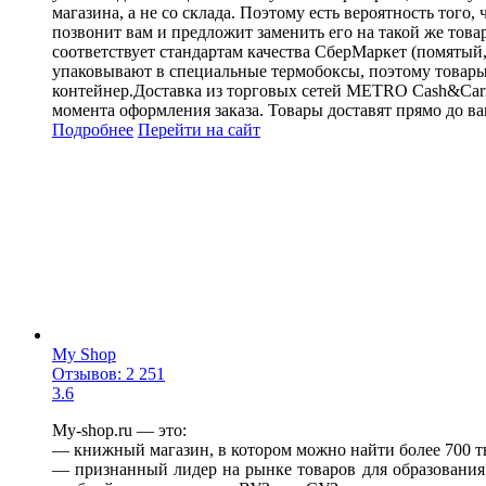
магазина, а не со склада. Поэтому есть вероятность того
позвонит вам и предложит заменить его на такой же товар
соответствует стандартам качества СберМаркет (помятый
упаковывают в специальные термобоксы, поэтому товары п
контейнер.Доставка из торговых сетей METRO Cash&Carry,
момента оформления заказа. Товары доставят прямо до ва
Подробнее
Перейти
на сайт
My Shop
Отзывов: 2 251
3.6
My-shop.ru — это:
— книжный магазин, в котором можно найти более 700 т
— признанный лидер на рынке товаров для образования