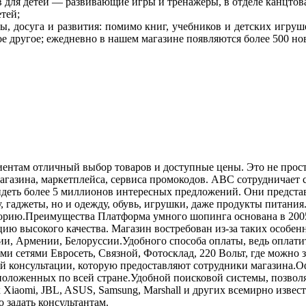
в для детей — развивающие игры и тренажеры, в отделе канцтова
тей;
, досуга и развития: помимо книг, учебников и детских игруш
гое другое; ежедневно в нашем магазине появляются более 500 н
нтам отличный выбор товаров и доступные цены. Это не просто
 магазина, маркетплейса, сервиса промокодов. ABC сотрудничае
идеть более 5 миллионов интересных предложений. Они предста
 гаджеты, но и одежду, обувь, игрушки, даже продукты питания
рию.Преимущества Платформа умного шопинга основана в 2005 го
ю высокого качества. Магазин востребован из-за таких особен
зии, Армении, Белоруссии.Удобного способа оплаты, ведь оплат
 сетями Евросеть, Связной, Фотосклад, 220 Вольт, где можно з
й консультации, которую предоставляют сотрудники магазина.
асположенных по всей стране.Удобной поисковой системы, позв
к Xiaomi, JBL, ASUS, Samsung, Marshall и других всемирно извес
 задать консультантам.