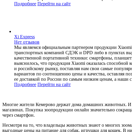
Подробнее
Перейти
на сайт
Xi Express
Нет отзывов
Мы являемся официальным партнером продукции Xiaomi по
транспортных компаний СДЭК и DPD либо в пунктах выдач
качественной портативной техники: смартфоны, планшеты
выяснилось, что продукция Xiaomi оказалась способной 
и российскому рынку, поставляя нам свои самые популяр
вариантов по соотношению цены и качества, оставляя п
ее доставкой по России по самым низким ценам, а наши 
Подробнее
Перейти
на сайт
Многие жители Кемерово держат дома домашних животных. И п
магазинах. Покупка зоопродукции онлайн значительно сокраща
через смартфон.
Несмотря на то, что владельцы животных знают о многих зоома
выгодные цены на питание для собак, игрушки для кошек. В н