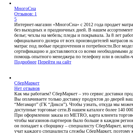
МногоСна
Отзывов: 1
5
Интернет-магазин «МногоСна» с 2012 года продает матра
без выходных и праздничных дней. В нашем ассортименте
белье; чехлы на мебель; пледы и покрывала. За 8 лет ра
официального дилера от всех производителей матрасов н
матрас под любые предпочтения и потребности.Все модел
сертификацию и доставляются со всеми необходимыми до
помощь опытного менеджера по телефону или в онлайн-ч
Подробнее
Перейти
на сайт
СберМаркет
Нет отзывов
Как мы работаем? СберМаркет – это cервис доставки проду
Вы оплачиваете только доставку продуктов до дверей ва
“Мегамарт” (ГК “Дикси”). Чтобы узнать, откуда мы можем
доступные торговые сети.В нашем каталоге более 140 000
При оформлении заказа из METRO, карта клиента торговой
чтобы магазинов-партнеров было больше в каждом регион
он попадает к сборщику – специалисту СберМаркет, кото
учат каждого специалиста службы СберМаркет, поэтому к