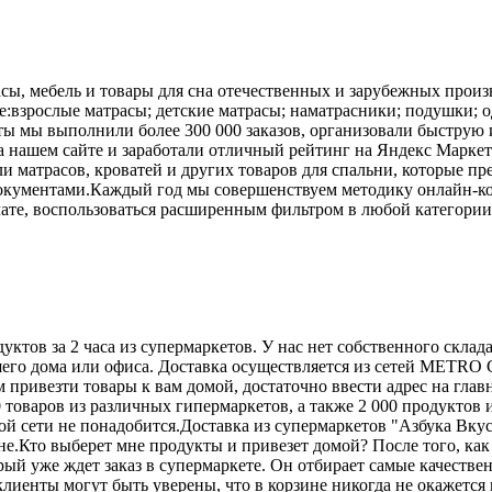
сы, мебель и товары для сна отечественных и зарубежных произ
:взрослые матрасы; детские матрасы; наматрасники; подушки; од
боты мы выполнили более 300 000 заказов, организовали быструю 
а нашем сайте и заработали отличный рейтинг на Яндекс Маркет
и матрасов, кроватей и других товаров для спальни, которые п
кументами.Каждый год мы совершенствуем методику онлайн-кон
ате, воспользоваться расширенным фильтром в любой категории 
ктов за 2 часа из супермаркетов. У нас нет собственного склад
шего дома или офиса. Доставка осуществляется из сетей METRO 
 привезти товары к вам домой, достаточно ввести адрес на глав
 товаров из различных гипермаркетов, а также 2 000 продуктов
 сети не понадобится.Доставка из супермаркетов "Азбука Вкуса
е.Кто выберет мне продукты и привезет домой? После того, как
рый уже ждет заказ в супермаркете. Он отбирает самые качестве
лиенты могут быть уверены, что в корзине никогда не окажетс