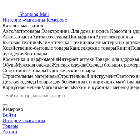
Shopping
Mall
Интернет-магазины Кемерово
Каталог магазинов
Авто/мототовары
Электроника
Для дома и офиса
Красота и здо
Автозапчасти
Автоаксессуары
Шины/диски
Автоэлектроника
Бытовая техника
Климатическая техника
Компьютеры и оргтехн
Хозяйственно-бытовые товары
Канцелярские товары
Книги
Под
рукоделия
Зоотовары
Косметика и парфюмерия
Интернет-аптеки
Товары для здоровь
Обувь
Мужская одежда
Женская одежда
Одежда больших размер
Спортивные товары
Туристические товары
Строительные материалы
Строительный инструмент
Светотехн
Детская одежда
Товары для беременных и кормящих мам
Товары
Корпусная мебель
Мягкая мебель
Кухни и кухонная мебель
Двер
Кемерово
Войти
Интернет-магазины
Товары
Акции