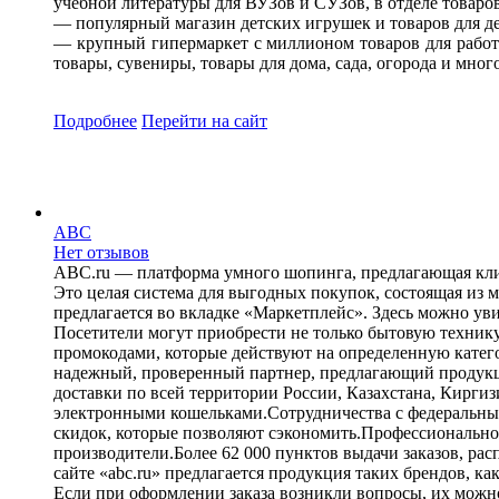
учебной литературы для ВУЗов и СУЗов, в отделе товаро
— популярный магазин детских игрушек и товаров для де
— крупный гипермаркет с миллионом товаров для работы
товары, сувениры, товары для дома, сада, огорода и мно
Подробнее
Перейти
на сайт
ABC
Нет отзывов
ABC.ru — платформа умного шопинга, предлагающая клие
Это целая система для выгодных покупок, состоящая из
предлагается во вкладке «Маркетплейс». Здесь можно ув
Посетители могут приобрести не только бытовую технику,
промокодами, которые действуют на определенную катего
надежный, проверенный партнер, предлагающий продукци
доставки по всей территории России, Казахстана, Кирги
электронными кошельками.Сотрудничества с федеральными
скидок, которые позволяют сэкономить.Профессионально
производители.Более 62 000 пунктов выдачи заказов, р
сайте «abc.ru» предлагается продукция таких брендов, ка
Если при оформлении заказа возникли вопросы, их можно