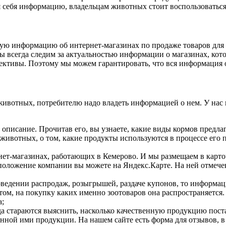
 себя информацию, владельцам животных стоит воспользоваться
ую информацию об интернет-магазинах по продаже товаров для
 всегда следим за актуальностью информации о магазинах, кото
ективы. Поэтому мы можем гарантировать, что вся информация о 
 животных, потребителю надо владеть информацией о нем. У нас 
 описание. Прочитав его, вы узнаете, какие виды кормов предлаг
животных, о том, какие продукты используются в процессе его п
нет-магазинах, работающих в Кемерово. И мы размещаем в карточ
положение компании вы можете на Яндекс.Карте. На ней отмечен
ведении распродаж, розыгрышей, раздаче купонов, то информаци
том, на покупку каких именно зоотоваров она распространяется.
а;
а стараются выяснить, насколько качественную продукцию постав
нной ими продукции. На нашем сайте есть форма для отзывов, в