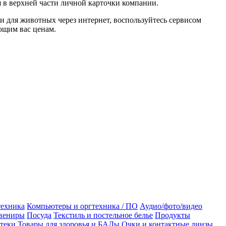
я в верхней части личной карточки компании.
и для животных через интернет, воспользуйтесь сервисом
ющим вас ценам.
техника
Компьютеры и оргтехника / ПО
Аудио/фото/видео
увениры
Посуда
Текстиль и постельное белье
Продукты
теки
Товары для здоровья и БАДы
Очки и контактные линзы