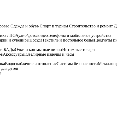
ровье
Одежда и обувь
Спорт и туризм
Строительство и ремонт
Д
ика / ПО
Аудио/фото/видео
Телефоны и мобильные устройства
арки и сувениры
Посуда
Текстиль и постельное белье
Продукты пи
я и БАДы
Очки и контактные линзы
Интимные товары
ов
Аксессуары
Ювелирные изделия и часы
ика
Водоснабжение и отопление
Системы безопасности
Металлоп
 для детей
и