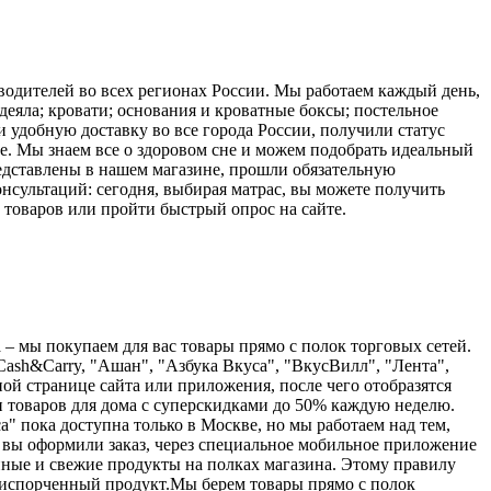
водителей во всех регионах России. Мы работаем каждый день,
еяла; кровати; основания и кроватные боксы; постельное
и удобную доставку во все города России, получили статус
е. Мы знаем все о здоровом сне и можем подобрать идеальный
редставлены в нашем магазине, прошли обязательную
сультаций: сегодня, выбирая матрас, вы можете получить
товаров или пройти быстрый опрос на сайте.
а – мы покупаем для вас товары прямо с полок торговых сетей.
Cash&Carry, "Ашан", "Азбука Вкуса", "ВкусВилл", "Лента",
ной странице сайта или приложения, после чего отобразятся
 и товаров для дома с суперскидками до 50% каждую неделю.
" пока доступна только в Москве, но мы работаем над тем,
 вы оформили заказ, через специальное мобильное приложение
нные и свежие продукты на полках магазина. Этому правилу
я испорченный продукт.Мы берем товары прямо с полок