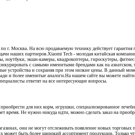
 г. Москва. На всю продаваемую технику действует гарантия п
и наших партнеров.Xiaomi Tech - молодая китайская компания,
, ноутбуки, экшн-камеры, квадрокоптеры, гироскутеры, фитнес
конкурировать с самыми именитыми брендами как на азиатском,
ные устройства и сохраняя при этом низкие цены. В данный мом
озади и более именитые аналоги.На нашем сайте вы можете найт
специалисты ответят на все интересующие вопросы.
риобрести для них корм, игрушки, специализированное лечебно
ет время. Не нужно никуда идти, можно сделать заказ на приобр
газинах, они не могут отслеживать появление новых торговых п
их может быть более широкий ассортимент продукции. Только ч