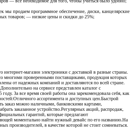
ров — все необходимое для того, чтобы учиться было удобно;
ек мы продаем программное обеспечение, диски, канцелярские
овых товаров; — низкие цены и скидки до 25%;
 интернет-магазин электроники с доставкой в разные страны.
т со многими проверенными поставщиками, продукция которых
влены от надежных компаний и доставляются по всей стране.
.Дополнительно на сервисе представлен каталог с
ду. За все время своей работы она зарекомендовала себя, как
ностей:Отличного ассортимента и доступных цен.Быстрой
ить заказ можно наличными, банковскими картами,
абрать заказанное устройство.Регулярных акций, распродаж,
Официальных гарантий, которые предлагают
оляющей моментально найти нужный девайс по его названию.На
тных производителей, в качестве которой не стоит сомневаться.