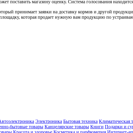
ожет поставить магазину оценку. Система голосования находитс
который принимает заявки на доставку кормов и другой продукци
ую площадку, которая продает нужную вам продукцию по устраива
Автоэлектроника
Электроника
Бытовая техника
Климатическая 
енно-бытовые товары
Канцелярские товары
Книги
Подарки и с
овары
Красота и здоровье
Косметика и парфюмерия
Интернет-ап