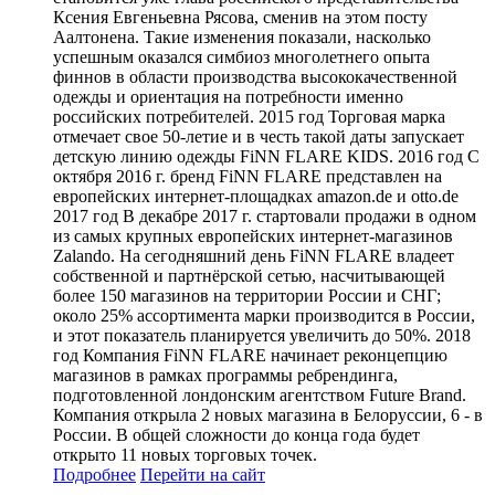
Ксения Евгеньевна Рясова, сменив на этом посту
Аалтонена. Такие изменения показали, насколько
успешным оказался симбиоз многолетнего опыта
финнов в области производства высококачественной
одежды и ориентация на потребности именно
российских потребителей. 2015 год Торговая марка
отмечает свое 50-летие и в честь такой даты запускает
детскую линию одежды FiNN FLARE KIDS. 2016 год С
октября 2016 г. бренд FiNN FLARE представлен на
европейских интернет-площадках amazon.de и otto.de
2017 год В декабре 2017 г. стартовали продажи в одном
из самых крупных европейских интернет-магазинов
Zalando. На сегодняшний день FiNN FLARE владеет
собственной и партнёрской сетью, насчитывающей
более 150 магазинов на территории России и СНГ;
около 25% ассортимента марки производится в России,
и этот показатель планируется увеличить до 50%. 2018
год Компания FiNN FLARE начинает реконцепцию
магазинов в рамках программы ребрендинга,
подготовленной лондонским агентством Future Brand.
Компания открыла 2 новых магазина в Белоруссии, 6 - в
России. В общей сложности до конца года будет
открыто 11 новых торговых точек.
Подробнее
Перейти
на сайт