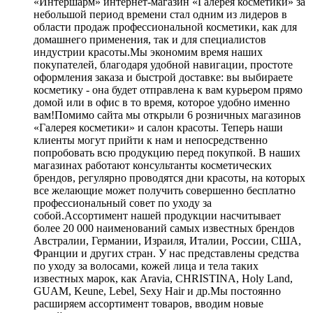
«Интершарм» интернет-магазин «Галерея косметики» за
небольшой период времени стал одним из лидеров в
области продаж профессиональной косметики, как для
домашнего применения, так и для специалистов
индустрии красоты.Мы экономим время наших
покупателей, благодаря удобной навигации, простоте
оформления заказа и быстрой доставке: вы выбираете
косметику - она будет отправлена к вам курьером прямо
домой или в офис в то время, которое удобно именно
вам!Помимо сайта мы открыли 6 розничных магазинов
«Галерея косметики» и салон красоты. Теперь наши
клиенты могут прийти к нам и непосредственно
попробовать всю продукцию перед покупкой. В наших
магазинах работают консультанты косметических
брендов, регулярно проводятся дни красоты, на которых
все желающие может получить совершенно бесплатно
профессиональный совет по уходу за
собой.Ассортимент нашей продукции насчитывает
более 20 000 наименований самых известных брендов
Австралии, Германии, Израиля, Италии, России, США,
Франции и других стран. У нас представлены средства
по уходу за волосами, кожей лица и тела таких
известных марок, как Aravia, CHRISTINA, Holy Land,
GUAM, Keune, Lebel, Sexy Hair и др.Мы постоянно
расширяем ассортимент товаров, вводим новые