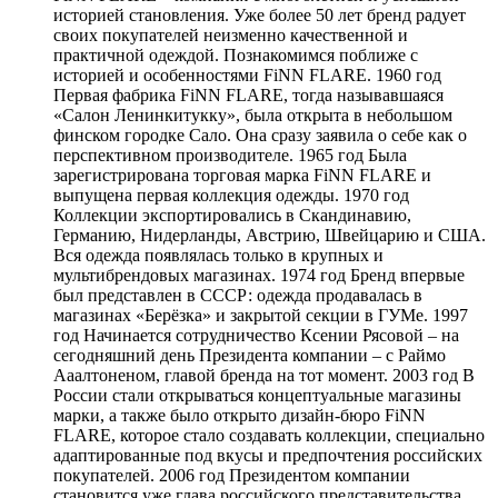
историей становления. Уже более 50 лет бренд радует
своих покупателей неизменно качественной и
практичной одеждой. Познакомимся поближе с
историей и особенностями FiNN FLARE. 1960 год
Первая фабрика FiNN FLARE, тогда называвшаяся
«Салон Ленинкитукку», была открыта в небольшом
финском городке Сало. Она сразу заявила о себе как о
перспективном производителе. 1965 год Была
зарегистрирована торговая марка FiNN FLARE и
выпущена первая коллекция одежды. 1970 год
Коллекции экспортировались в Скандинавию,
Германию, Нидерланды, Австрию, Швейцарию и США.
Вся одежда появлялась только в крупных и
мультибрендовых магазинах. 1974 год Бренд впервые
был представлен в СССР: одежда продавалась в
магазинах «Берёзка» и закрытой секции в ГУМе. 1997
год Начинается сотрудничество Ксении Рясовой – на
сегодняшний день Президента компании – с Раймо
Ааалтоненом, главой бренда на тот момент. 2003 год В
России стали открываться концептуальные магазины
марки, а также было открыто дизайн-бюро FiNN
FLARE, которое стало создавать коллекции, специально
адаптированные под вкусы и предпочтения российских
покупателей. 2006 год Президентом компании
становится уже глава российского представительства