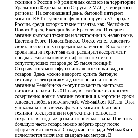
техники в России (48 розничных салонов на территории
Уральского Федерального Округа, ХМАО, Сибирского
региона). На сегодняшний день, бытовой интернет-
магазин RBT.ru успешно функционирует в 35 городах
России, среди которых такие гиганты, как: Челябинск,
Новосибирск, Екатеринбург, Красноярск. Интернет
магазин бытовой техники и электроники в Челябинске,
Екатеринбурге, Новосибирске, Омске успел завоевать
своих постоянных и преданных клиентов. В короткие
сроки наш интернет магазин расширил ассортимент
предлагаемой бытовой и цифровой техники и
сопутствующих товаров до 25 тысяч позиций.
Открываются многофункциональные точки выдачи
товаров. Здесь можно недорого купить бытовую
технику и электронику и далеко не все интернет
магазины Челябинска смогут похвастать настолько
низкими ценами. В 2011 году в Челябинске открылся
совершенно новый магазин техники и в короткие сроки
завоевал любовь покупателей. Web-маRкет RBT.ru. Этот
уникальный по своему формату магазин бытовой
техники, электроники и оргтехники полностью
сохранил выгодные цены интернет магазина. При этом
большую часть товара можно забрать сразу после
оформления покупки! Складские площади Web-маRкет
исчисляются тысячами квадратных метров. В