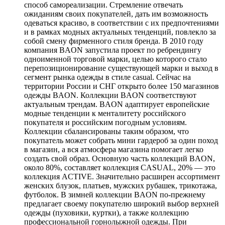
способ самореализации. Стремление отвечать
ожиданиям своих покупателей, дать им возможность
одеваться красиво, в соответствии с их предпочтениями
и в рамках модных актуальных тенденций, повлекло за
собой смену фирменного стиля бренда. В 2010 году
компания BAON запустила проект по ребрендингу
одноименной торговой марки, целью которого стало
перепозиционирование существующей марки и выход в
сегмент рынка одежды в стиле casual. Сейчас на
территории России и СНГ открыто более 150 магазинов
одежды BAON. Коллекции BAON соответствуют
актуальным трендам. BAON адаптирует европейские
модные тенденции к менталитету российского
покупателя и российским погодным условиям.
Коллекции сбалансированы таким образом, что
покупатель может собрать мини гардероб за один поход
в магазин, а вся атмосфера магазина помогает легко
создать свой образ. Основную часть коллекций BAON,
около 80%, составляет коллекция CASUAL, 20% — это
коллекция ACTIVE. Значительно расширен ассортимент
женских блузок, платьев, мужских рубашек, трикотажа,
футболок. В зимней коллекции BAON по-прежнему
предлагает своему покупателю широкий выбор верхней
одежды (пуховики, куртки), а также коллекцию
профессиональной горнолыжной одежды. При