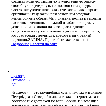
создавая модную, стильную и женственную одежду,
способную подчеркнуть все достоинства фигуры.
Сочетание утонченного классического стиля и ярких
оригинальных деталей, позволяют нам создавать
неповторимые образы.Мы призваны воспевать идеалы
настоящей женщины – нежной и заботливой дома,
успешной и активной на работе, обладающей
безупречным вкусом и тонким чувством прекрасного,
которая всегда стремится к красоте и внутренней
гармонии.ZARINA. Просто быть женственной.
Подробнее
Перейти
на сайт
Буквоед
Отзывов: 58
4.7
«Буквоед» — это крупнейшая сеть книжных магазинов
Петербурга и Северо-Запада, а также интернет-магазин
bookvoed.ru с доставкой по всей России. В настоящее
время книготорговая сеть «Буквоед» состоит из более