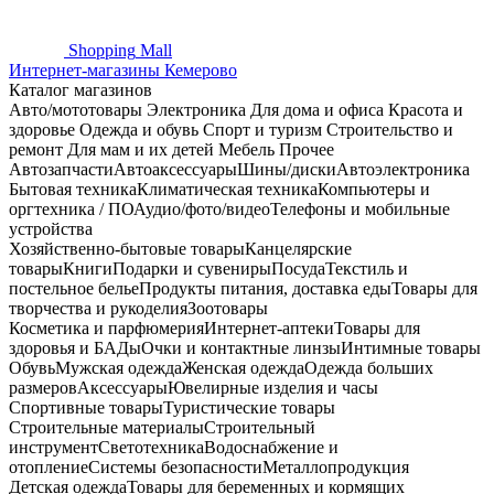
Shopping
Mall
Интернет-магазины Кемерово
Каталог магазинов
Авто/мототовары
Электроника
Для дома и офиса
Красота и
здоровье
Одежда и обувь
Спорт и туризм
Строительство и
ремонт
Для мам и их детей
Мебель
Прочее
Автозапчасти
Автоаксессуары
Шины/диски
Автоэлектроника
Бытовая техника
Климатическая техника
Компьютеры и
оргтехника / ПО
Аудио/фото/видео
Телефоны и мобильные
устройства
Хозяйственно-бытовые товары
Канцелярские
товары
Книги
Подарки и сувениры
Посуда
Текстиль и
постельное белье
Продукты питания, доставка еды
Товары для
творчества и рукоделия
Зоотовары
Косметика и парфюмерия
Интернет-аптеки
Товары для
здоровья и БАДы
Очки и контактные линзы
Интимные товары
Обувь
Мужская одежда
Женская одежда
Одежда больших
размеров
Аксессуары
Ювелирные изделия и часы
Спортивные товары
Туристические товары
Строительные материалы
Строительный
инструмент
Светотехника
Водоснабжение и
отопление
Системы безопасности
Металлопродукция
Детская одежда
Товары для беременных и кормящих