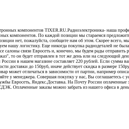
ктронных компонентов TIXER.RU.Радиоэлектроника- наша профес
ронных компонентов. По каждой позиции мы стараемся предложит
озиции нет, пожалуйста, сообщите нам об этом. Скорее всего, м
ем нашу логистику. Еще никогда покупка радиодеталей не была 
 все салоны связи Евросеть и, конечно, мы будем рады отправит
аказ", то он будет отправлен в тот же день или на следующий д
оссии в нашем магазине составляет 220 рублей. Если сумма ваше
сти доставки до 150руб, иначе действует скидка в размере 150
овар может отличаться в зависимости от партии, например описа
няйте у менеджера. Совершая покупку у нас, Вы соглашаетесь с 
лужбы Евросеть, Яндекс.Доставка. На Почту России оплаченные 
СДЭК. Оплаченные заказы можно забрать из нашего офиса в день