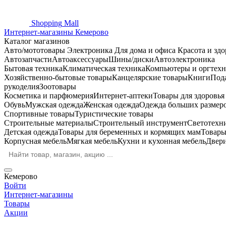
Shopping
Mall
Интернет-магазины Кемерово
Каталог магазинов
Авто/мототовары
Электроника
Для дома и офиса
Красота и здо
Автозапчасти
Автоаксессуары
Шины/диски
Автоэлектроника
Бытовая техника
Климатическая техника
Компьютеры и оргтехн
Хозяйственно-бытовые товары
Канцелярские товары
Книги
Под
рукоделия
Зоотовары
Косметика и парфюмерия
Интернет-аптеки
Товары для здоровь
Обувь
Мужская одежда
Женская одежда
Одежда больших размер
Спортивные товары
Туристические товары
Строительные материалы
Строительный инструмент
Светотехн
Детская одежда
Товары для беременных и кормящих мам
Товары
Корпусная мебель
Мягкая мебель
Кухни и кухонная мебель
Двер
Кемерово
Войти
Интернет-магазины
Товары
Акции