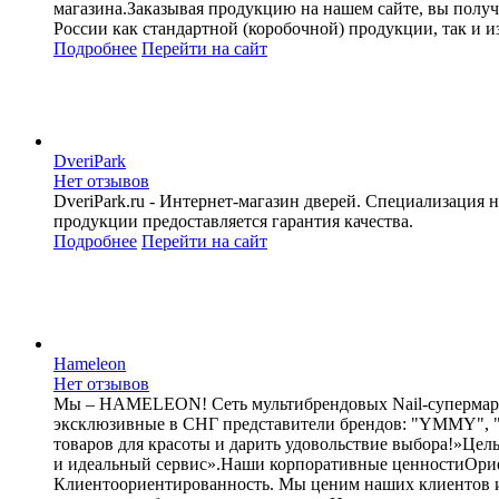
магазина.Заказывая продукцию на нашем сайте, вы получ
России как стандартной (коробочной) продукции, так и из
Подробнее
Перейти
на сайт
DveriPark
Нет отзывов
DveriPark.ru - Интернет-магазин дверей. Специализаци
продукции предоставляется гарантия качества.
Подробнее
Перейти
на сайт
Hameleon
Нет отзывов
Мы – HAMELEON! Сеть мультибрендовых Nail-супермаркет
эксклюзивные в СНГ представители брендов: "YMMY", 
товаров для красоты и дарить удовольствие выбора!»Цел
и идеальный сервис».Наши корпоративные ценностиОриент
Клиентоориентированность. Мы ценим наших клиентов и 