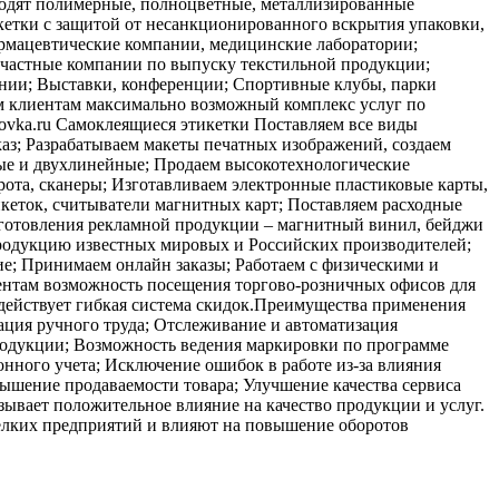
ходят полимерные, полноцветные, металлизированные
кетки с защитой от несанкционированного вскрытия упаковки,
армацевтические компании, медицинские лаборатории;
частные компании по выпуску текстильной продукции;
ании; Выставки, конференции; Спортивные клубы, парки
им клиентам максимально возможный комплекс услуг по
ovka.ru Самоклеящиеся этикетки Поставляем все виды
каз; Разрабатываем макеты печатных изображений, создаем
ые и двухлинейные; Продаем высокотехнологические
ота, сканеры; Изготавливаем электронные пластиковые карты,
икеток, считыватели магнитных карт; Поставляем расходные
зготовления рекламной продукции – магнитный винил, бейджи
родукцию известных мировых и Российских производителей;
е; Принимаем онлайн заказы; Работаем с физическими и
ентам возможность посещения торгово-розничных офисов для
 действует гибкая система скидок.Преимущества применения
ция ручного труда; Отслеживание и автоматизация
родукции; Возможность ведения маркировки по программе
нного учета; Исключение ошибок в работе из-за влияния
вышение продаваемости товара; Улучшение качества сервиса
зывает положительное влияние на качество продукции и услуг.
мелких предприятий и влияют на повышение оборотов