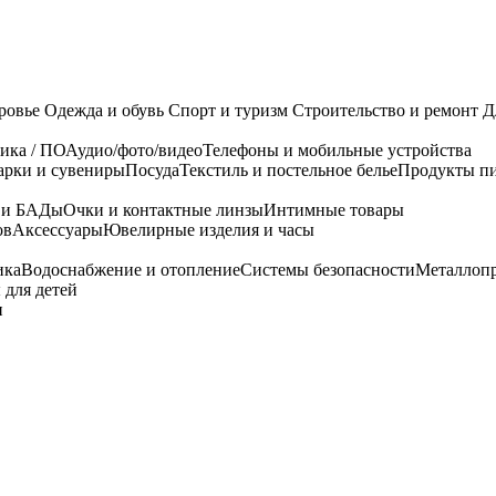
ровье
Одежда и обувь
Спорт и туризм
Строительство и ремонт
Д
ика / ПО
Аудио/фото/видео
Телефоны и мобильные устройства
арки и сувениры
Посуда
Текстиль и постельное белье
Продукты пи
я и БАДы
Очки и контактные линзы
Интимные товары
ов
Аксессуары
Ювелирные изделия и часы
ика
Водоснабжение и отопление
Системы безопасности
Металлоп
 для детей
и