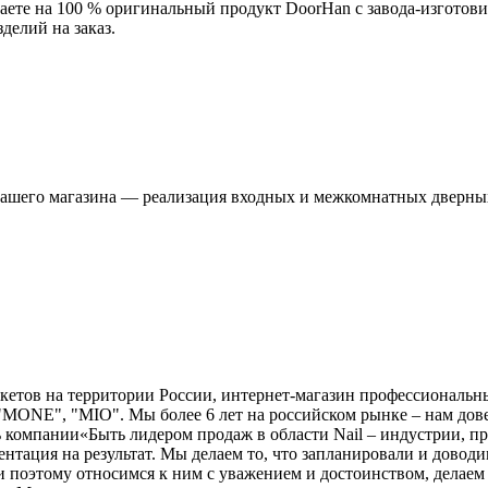
аете на 100 % оригинальный продукт DoorHan с завода-изготови
делий на заказ.
я нашего магазина — реализация входных и межкомнатных дверны
ов на территории России, интернет-магазин профессиональных
"MONE", "MIO". Мы более 6 лет на российском рынке – нам 
ь компании«Быть лидером продаж в области Nail – индустрии, 
ация на результат. Мы делаем то, что запланировали и доводим
поэтому относимся к ним с уважением и достоинством, делаем 