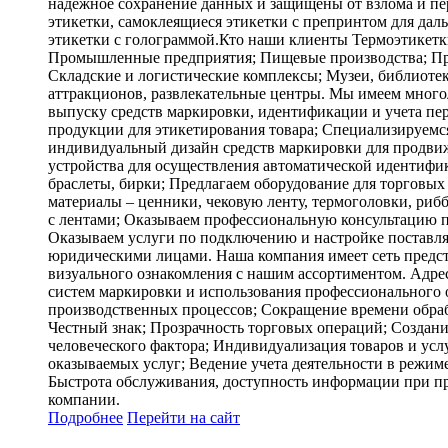
надежное сохранение данных и защищены от взлома и пе
этикетки, самоклеящиеся этикетки с препринтом для да
этикетки с голограммой.Кто наши клиенты Термоэтикетк
Промышленные предприятия; Пищевые производства; Пр
Складские и логистические комплексы; Музеи, библиоте
аттракционов, развлекательные центры. Мы имеем много
выпуску средств маркировки, идентификации и учета пе
продукции для этикетирования товара; Специализируемся
индивидуальный дизайн средств маркировки для продви
устройства для осуществления автоматической идентифи
браслеты, бирки; Предлагаем оборудование для торговых
материалы – ценники, чековую ленту, термоголовки, ри
с лентами; Оказываем профессиональную консультацию 
Оказываем услуги по подключению и настройке поставля
юридическими лицами. Наша компания имеет сеть предст
визуального ознакомления с нашим ассортиментом. Адрес
систем маркировки и использования профессионального 
производственных процессов; Сокращение времени обраб
Честный знак; Прозрачность торговых операций; Создани
человеческого фактора; Индивидуализация товаров и усл
оказываемых услуг; Ведение учета деятельности в режим
Быстрота обслуживания, доступность информации при пр
компании.
Подробнее
Перейти
на сайт