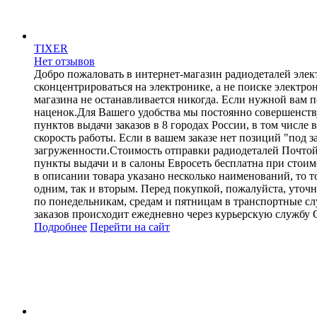
TIXER
Нет отзывов
Добро пожаловать в интернет-магазин радиодеталей эле
сконцентрироваться на электронике, а не поиске элект
магазина не останавливается никогда. Если нужной вам п
наценок.Для Вашего удобства мы постоянно совершенству
пунктов выдачи заказов в 8 городах России, в том числе
скорость работы. Если в вашем заказе нет позиций "под з
загруженности.Стоимость отправки радиодеталей Почтой Р
пункты выдачи и в салоны Евросеть бесплатна при стоимо
в описании товара указано несколько наименований, то т
одним, так и вторым. Перед покупкой, пожалуйста, уточ
по понедельникам, средам и пятницам в транспортные с
заказов происходит ежедневно через курьерскую службу 
Подробнее
Перейти
на сайт