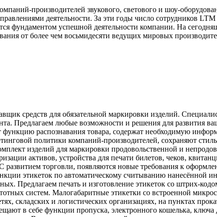
омпаний-производителей звукового, светового и шоу-оборудован
авлениями деятельности. За эти годы число сотрудников LTM в
тся фундаментом успешной деятельности компании. На сегодня
ания от более чем восьмидесяти ведущих мировых производите
тавщик средств для обязательной маркировки изделий. Специал
нта. Предлагаем любые возможности и решения для развития ва
 функцию распознавания товара, содержат необходимую информ
етинговой политики компаний-производителей, сохраняют стиль
омплект изделий для маркировки продовольственной и непродов
изации активов, устройства для печати билетов, чеков, квитан
С развитием торговли, появляются новые требования к оформле
Функции этикеток по автоматическому считыванию нанесённой 
ных. Предлагаем печать и изготовление этикеток со штрих-ко
астотных систем. Малогабаритные этикетки со встроенной микр
тях, складских и логистических организациях, на пунктах прокат
ещают в себе функции пропуска, электронного кошелька, ключа