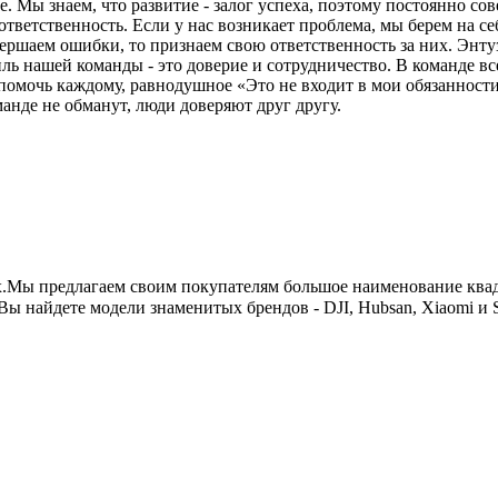
. Мы знаем, что развитие - залог успеха, поэтому постоянно с
ветственность. Если у нас возникает проблема, мы берем на себ
овершаем ошибки, то признаем свою ответственность за них. Эн
ь нашей команды - это доверие и сотрудничество. В команде все
 помочь каждому, равнодушное «Это не входит в мои обязанности
анде не обманут, люди доверяют друг другу.
x.Мы предлагаем своим покупателям большое наименование ква
найдете модели знаменитых брендов - DJI, Hubsan, Xiaomi и