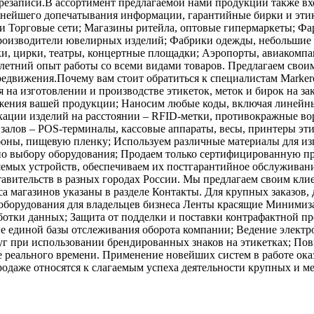
резаписи.В ассортимент предлагаемой нами продукции также в
льнейшего допечатывания информации, гарантийные бирки и эти
и Торговые сети; Магазины ритейла, оптовые гипермаркеты; Ф
оизводители ювелирных изделий; Фабрики одежды, небольшие 
ки, цирки, театры, концертные площадки; Аэропорты, авиакомп
летний опыт работы со всеми видами товаров. Предлагаем сво
редвижения.Почему вам стоит обратиться к специалистам Marker
 на изготовлении и производстве этикеток, меток и бирок на за
жения вашей продукции; Наносим любые коды, включая линейн
кации изделий на расстоянии – RFID-метки, противокражные вор
 залов – POS-терминалы, кассовые аппараты, весы, принтеры эт
ббоны, пищевую пленку; Используем различные материалы для и
по выбору оборудования; Продаем только сертифицированную п
емых устройств, обеспечиваем их постгарантийное обслуживани
авительств в разных городах России. Мы предлагаем своим кли
а магазинов указаны в разделе Контакты. Для крупных заказов,
оборудования для владельцев бизнеса Ленты красящие Минимиза
отки данных; Защита от подделки и поставки контрафактной п
е единой базы отслеживания оборота компании; Ведение электро
уг при использовании брендированных знаков на этикетках; По
е реального времени. Применение новейших систем в работе ока
одаже относятся к слагаемым успеха деятельности крупных и 