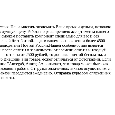
сия. Наша миссия- экономить Ваше время и деньги, позволяя
ь лучшую цену. Работа по расширениею ассортимента нашего
ы сможем поставить компонент специально для вас и без
такой беззаботной- ведь в вашем распоряжении более 4500
ь радиодетали Почтой России.Нашей особенностью является
ень после оплаты в зависимости от времени оплаты и текущей
го заказа от 2500 рублей, то доставка почтой бесплатна, а
руб.Внешний вид товара может отличаться от фотографии. Если
ние "Atmega8, Atmega8A" означает, что товар может быть как
условиями работы.Отгрузка оплаченных заказов осуществляется
заказы передаются ежедневно. Отправка курьером оплаченных
 оплаты.