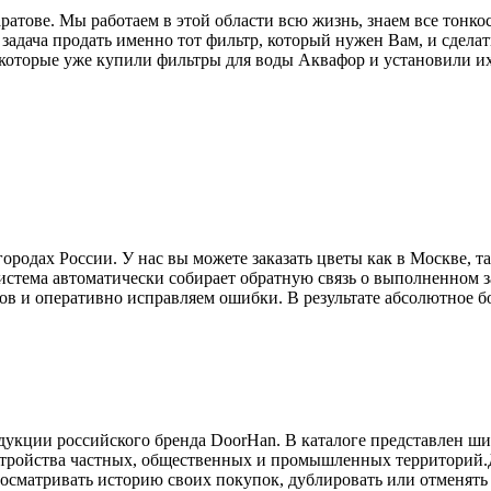
тове. Мы работаем в этой области всю жизнь, знаем все тонкос
 задача продать именно тот фильтр, который нужен Вам, и сделат
 которые уже купили фильтры для воды Аквафор и установили их
дах России. У нас вы можете заказать цветы как в Москве, так
истема автоматически собирает обратную связь о выполненном з
ов и оперативно исправляем ошибки. В результате абсолютное б
дукции российского бренда DoorHan. В каталоге представлен ш
устройства частных, общественных и промышленных территорий.
осматривать историю своих покупок, дублировать или отменять 