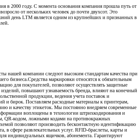
ия в 2000 году. С момента основания компания прошла путь от
озросло от нескольких человек до почти двухсот. Это
шний день LTM является одним из крупнейших и признанных в
лей.
исты нашей компании следуют высоким стандартам качества при
шего бизнеса.Средства маркировки относятся к обязательным
ацию для покупателей, позволяют осуществлять защитные
 изделий, повышают узнаваемость бренда, влияют на конечный
ольственной продукции, ведения учета поставок и
ций и бирок. Поставляем расходные материалы к принтерам,
нию и качеству этикеток. Мы постоянно внедряем современные
информации воплощены в технологии штрихкодирования и
дом, QR-кодом, ложными кодами на противокражных
осхемой позволяют производить бесконтактную идентификацию
а, в сфере развлекательных услуг. RFID-браслеты, карты и
 для индивидуальных ящичков, абонемента. Гарантируют