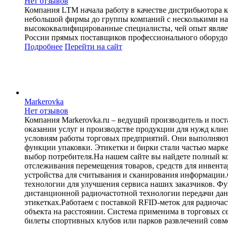
Нет отзывов
Компания LTM начала работу в качестве дистрибьютора к
небольшой фирмы до группы компаний с несколькими напр
высококвалифицированные специалисты, чей опыт являе
России прямых поставщиков профессионального оборудов
Подробнее
Перейти
на сайт
Markerovka
Нет отзывов
Компания Markerovka.ru – ведущий производитель и пос
оказании услуг и производстве продукции для нужд клие
условиям работы торговых предприятий. Они выполняют
функции упаковки. Этикетки и бирки стали частью марк
выбор потребителя.На нашем сайте вы найдете полный к
отслеживания перемещения товаров, средств для инвентар
устройства для считывания и сканирования информации.
технологии для улучшения сервиса наших заказчиков. 
дистанционной радиочастотной технологии передачи дан
этикетках.Работаем с поставкой RFID-меток для радиоч
объекта на расстоянии. Система применима в торговых се
билеты спортивных клубов или парков развлечений совм