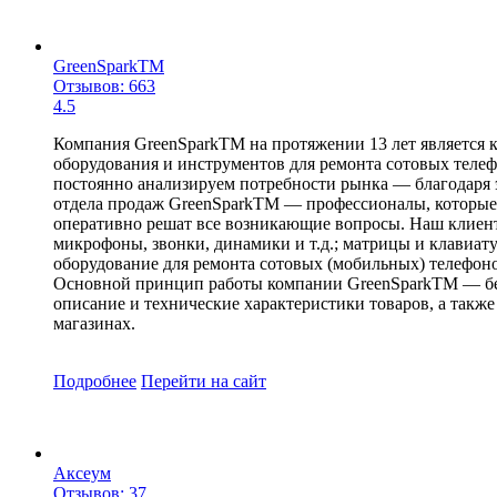
GreenSparkTM
Отзывов: 663
4.5
Компания GreenSparkTM на протяжении 13 лет является 
оборудования и инструментов для ремонта сотовых телеф
постоянно анализируем потребности рынка — благодаря 
отдела продаж GreenSparkTM — профессионалы, которые 
оперативно решат все возникающие вопросы. Наш клиент
микрофоны, звонки, динамики и т.д.; матрицы и клавиату
оборудование для ремонта сотовых (мобильных) телефоно
Основной принцип работы компании GreenSparkTM — безу
описание и технические характеристики товаров, а такж
магазинах.
Подробнее
Перейти
на сайт
Аксеум
Отзывов: 37