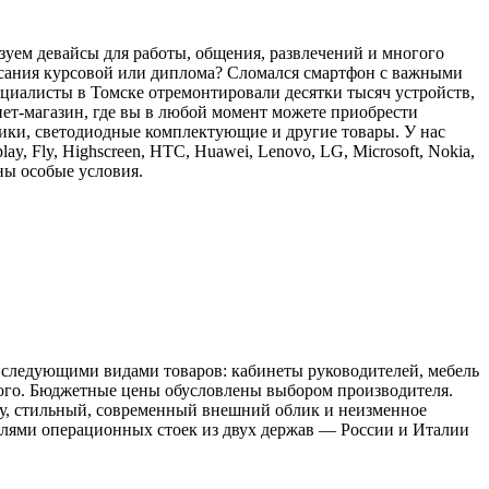
уем девайсы для работы, общения, развлечений и многого
исания курсовой или диплома? Сломался смартфон с важными
циалисты в Томске отремонтировали десятки тысяч устройств,
нет-магазин, где вы в любой момент можете приобрести
ники, светодиодные комплектующие и другие товары. У нас
ay, Fly, Highscreen, HTC, Huawei, Lenovo, LG, Microsoft, Nokia,
ны особые условия.
 следующими видами товаров: кабинеты руководителей, мебель
рого. Бюджетные цены обусловлены выбором производителя.
у, стильный, современный внешний облик и неизменное
елями операционных стоек из двух держав — России и Италии