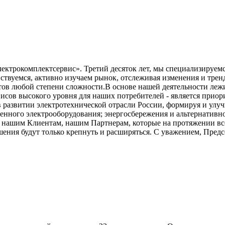
ктрокомплектсервис». Третий десяток лет, мы специализируемс
ствуемся, активно изучаем рынок, отслеживая изменения и трен
ов любой степени сложности.В основе нашей деятельности леж
висов высокого уровня для наших потребителей - является при
развитии электротехнической отрасли России, формируя и улучш
енного электрооборудования; энергосбережения и альтернативно
м нашим Клиентам, нашим Партнерам, которые на протяжении вс
ошения будут только крепнуть и расширяться. С уважением, Пре