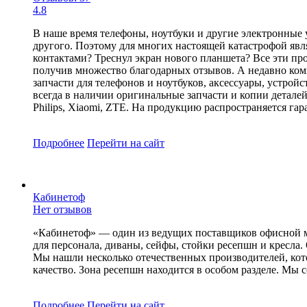
4.8
В наше время телефоны, ноутбуки и другие электронные
другого. Поэтому для многих настоящей катастрофой яв
контактами? Треснул экран нового планшета? Все эти пр
получив множество благодарных отзывов. А недавно комп
запчасти для телефонов и ноутбуков, аксессуары, устро
всегда в наличии оригинальные запчасти и копии деталей вы
Philips, Xiaomi, ZTE. На продукцию распространяется г
Подробнее
Перейти
на сайт
Кабинетоф
Нет отзывов
«Кабинетоф» — один из ведущих поставщиков офисной ме
для персонала, диваны, сейфы, стойки ресепшн и кресл
Мы нашли несколько отечественных производителей, ко
качество. Зона ресепшн находится в особом разделе. М
Подробнее
Перейти
на сайт