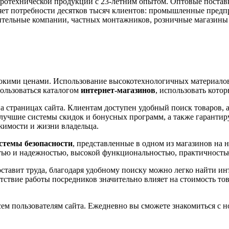
отехнической продукции с 23-летним опытом. Оптовые поставк
ет потребности десятков тысяч клиентов: промышленные предп
тельные компании, частных монтажников, розничные магазины 
окими ценами. Использование высокотехнологичных материалов
пользоваться каталогом
интернет-магазинов
, использовать кото
а страницах сайта. Клиентам доступен удобный поиск товаров,
лучшие системы скидок и бонусных программ, а также гарантир
жимости и жизни владельца.
стемы безопасности
, представленные в одном из магазинов на
ью и надежностью, высокой функциональностью, практичностью
оставит труда, благодаря удобному поиску можно легко найти 
тствие работы посредников значительно влияет на стоимость то
ем пользователям сайта. Ежедневно вы сможете знакомиться с