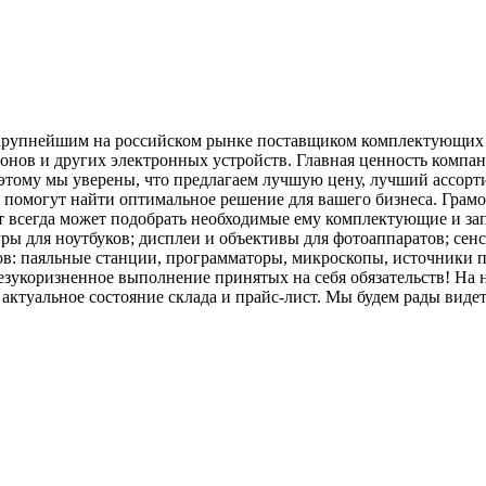
крупнейшим на российском рынке поставщиком комплектующих дл
онов и других электронных устройств. Главная ценность компа
этому мы уверены, что предлагаем лучшую цену, лучший ассорт
помогут найти оптимальное решение для вашего бизнеса. Грам
 всегда может подобрать необходимые ему комплектующие и за
ры для ноутбуков; дисплеи и объективы для фотоаппаратов; сен
в: паяльные станции, программаторы, микроскопы, источники п
коризненное выполнение принятых на себя обязательств! На н
е актуальное состояние склада и прайс-лист. Мы будем рады вид