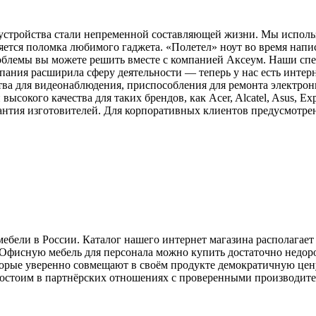
 устройства стали непременной составляющей жизни. Мы использ
ляется поломка любимого гаджета. «Полетел» ноут во время нап
облемы вы можете решить вместе с компанией Аксеум. Наши спе
ания расширила сферу деятельности — теперь у нас есть интер
йства для видеонаблюдения, приспособления для ремонта электро
сокого качества для таких брендов, как Acer, Alcatel, Asus, Expl
арантия изготовителей. Для корпоративных клиентов предусмотре
бели в России. Каталог нашего интернет магазина располагает
а. Офисную мебель для персонала можно купить достаточно недо
торые уверенно совмещают в своём продукте демократичную цен
ы состоим в партнёрских отношениях с проверенными производит