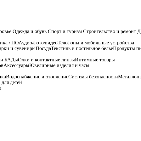
ровье
Одежда и обувь
Спорт и туризм
Строительство и ремонт
Д
ика / ПО
Аудио/фото/видео
Телефоны и мобильные устройства
арки и сувениры
Посуда
Текстиль и постельное белье
Продукты пи
я и БАДы
Очки и контактные линзы
Интимные товары
ов
Аксессуары
Ювелирные изделия и часы
ика
Водоснабжение и отопление
Системы безопасности
Металлоп
 для детей
и