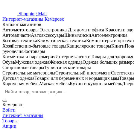
Shopping
Mall
Интернет-магазины Кемерово
Каталог магазинов
Авто/мототовары
Электроника
Для дома и офиса
Красота и здо
Автозапчасти
Автоаксессуары
Шины/диски
Автоэлектроника
Бытовая техника
Климатическая техника
Компьютеры и оргтехн
Хозяйственно-бытовые товары
Канцелярские товары
Книги
Под
рукоделия
Зоотовары
Косметика и парфюмерия
Интернет-аптеки
Товары для здоровь
Обувь
Мужская одежда
Женская одежда
Одежда больших размер
Спортивные товары
Туристические товары
Строительные материалы
Строительный инструмент
Светотехн
Детская одежда
Товары для беременных и кормящих мам
Товары
Корпусная мебель
Мягкая мебель
Кухни и кухонная мебель
Двер
Кемерово
Войти
Интернет-магазины
Товары
Акции