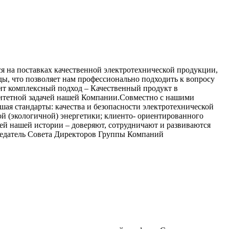
я на поставках качественной электротехнической продукции,
ды, что позволяет нам профессионально подходить к вопросу
ит комплексный подход – Качественный продукт в
оритетной задачей нашей Компании.Совместно с нашими
ая стандарты: качества и безопасности электротехнической
й (экологичной) энергетики; клиенто- ориентированного
ей нашей истории – доверяют, сотрудничают и развиваются
дседатель Совета Директоров Группы Компаний