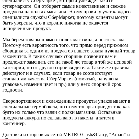
специалисту СберМаркет, который уже ждет заказ в
супермаркете. Он отбирает самые качественные и свежие
продукты на полках магазина. Этому правилу учат каждого
специалиста службы СберМаркет, поэтому клиенты могут
быть уверены, что в корзине никогда не окажется
испорченный продукт.
Мы берем товары прямо с полок магазина, а не со склада.
Поэтому есть вероятность того, что прямо перед приходом
сборщика за одним из продуктов вашего заказа нужный товар
закончится. В таких случаях сборщик позвонит вам и
предложит заменить его на такой же товар в той же ценовой
категории, но от другого производителя. Такие же правила
действуют и в случаях, если товар не соответствует
стандартам качества СберМаркет (помятый, нарушена
упаковка, изменил цвет и пр.) или у него спорный срок
годности.
Скоропортящиеся и охлажденные продукты упаковывают в
специальные термобоксы, поэтому товары приедут так, как
будто их только что взяли с полки магазина. Остальные
продукты аккуратно складывают в пакеты, а затем в
контейнер.
Доставка из торговых сетей METRO Cash&Carry, "Ашан" и