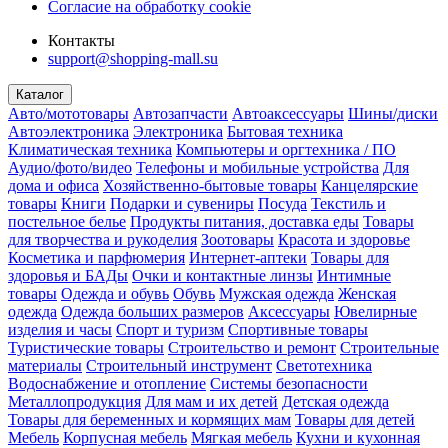
Согласие на обработку cookie
Контакты
support@shopping-mall.su
Каталог
Авто/мототовары
Автозапчасти
Автоаксессуары
Шины/диски
Автоэлектроника
Электроника
Бытовая техника
Климатическая техника
Компьютеры и оргтехника / ПО
Аудио/фото/видео
Телефоны и мобильные устройства
Для
дома и офиса
Хозяйственно-бытовые товары
Канцелярские
товары
Книги
Подарки и сувениры
Посуда
Текстиль и
постельное белье
Продукты питания, доставка еды
Товары
для творчества и рукоделия
Зоотовары
Красота и здоровье
Косметика и парфюмерия
Интернет-аптеки
Товары для
здоровья и БАДы
Очки и контактные линзы
Интимные
товары
Одежда и обувь
Обувь
Мужская одежда
Женская
одежда
Одежда больших размеров
Аксессуары
Ювелирные
изделия и часы
Спорт и туризм
Спортивные товары
Туристические товары
Строительство и ремонт
Строительные
материалы
Строительный инструмент
Светотехника
Водоснабжение и отопление
Системы безопасности
Металлопродукция
Для мам и их детей
Детская одежда
Товары для беременных и кормящих мам
Товары для детей
Мебель
Корпусная мебель
Мягкая мебель
Кухни и кухонная