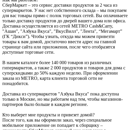
СберМаркет – это cервис доставки продуктов за 2 часа из
супермаркетов. У нас нет собственного склада – мы покупаем
для вас товары прямо с полок торговых сетей. Вы оплачиваете
только доставку продуктов до дверей вашего дома или офиса.
Доставка осуществляется из сетей METRO Cash&Carry,
"Ашан", "Азбука Вкуса", "ВкусВилл", "Лента", “Мегамарт”
(ГК “Дикси”). Чтобы узнать, откуда мы можем привезти
товары к вам домой, достаточно ввести адрес на главной
странице сайта или приложения, после чего отобразятся
доступные торговые сети.
В нашем каталоге более 140 000 товаров из различных
гипермаркетов, а также 2 000 продуктов и товаров для дома с
суперскидками до 50% каждую неделю. При оформлении
заказа из METRO, карта клиента торговой сети не
понадобится.
Доставка из супермаркетов "Азбука Вкуса" пока доступна
только в Москве, но мы работаем над тем, чтобы магазинов-
партнеров было больше в каждом регионе.
Кто выберет мне продукты и привезет домой?
После того, как вы оформили заказ, через специальное
мобильное приложение он попадает к сборщику –