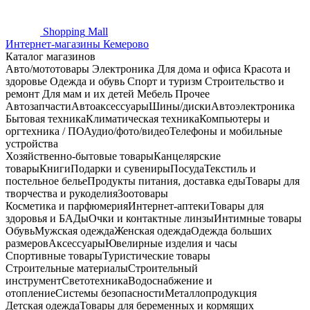
Shopping
Mall
Интернет-магазины Кемерово
Каталог магазинов
Авто/мототовары
Электроника
Для дома и офиса
Красота и
здоровье
Одежда и обувь
Спорт и туризм
Строительство и
ремонт
Для мам и их детей
Мебель
Прочее
Автозапчасти
Автоаксессуары
Шины/диски
Автоэлектроника
Бытовая техника
Климатическая техника
Компьютеры и
оргтехника / ПО
Аудио/фото/видео
Телефоны и мобильные
устройства
Хозяйственно-бытовые товары
Канцелярские
товары
Книги
Подарки и сувениры
Посуда
Текстиль и
постельное белье
Продукты питания, доставка еды
Товары для
творчества и рукоделия
Зоотовары
Косметика и парфюмерия
Интернет-аптеки
Товары для
здоровья и БАДы
Очки и контактные линзы
Интимные товары
Обувь
Мужская одежда
Женская одежда
Одежда больших
размеров
Аксессуары
Ювелирные изделия и часы
Спортивные товары
Туристические товары
Строительные материалы
Строительный
инструмент
Светотехника
Водоснабжение и
отопление
Системы безопасности
Металлопродукция
Детская одежда
Товары для беременных и кормящих